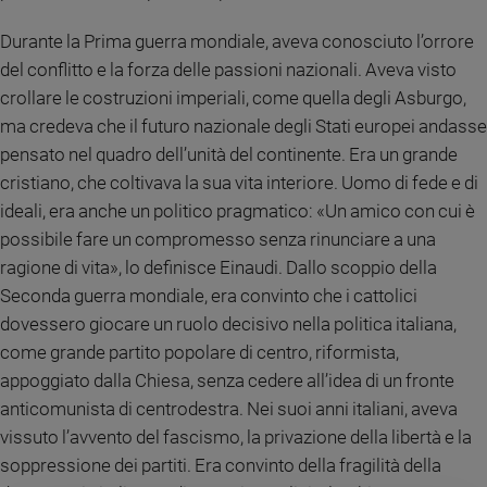
e
Durante la Prima guerra mondiale, aveva conosciuto l’orrore
giovani
del conflitto e la forza delle passioni nazionali. Aveva visto
Adolescenza
crollare le costruzioni imperiali, come quella degli Asburgo,
Bioetica
ma credeva che il futuro nazionale degli Stati europei andasse
pensato nel quadro dell’unità del continente. Era un grande
cristiano, che coltivava la sua vita interiore. Uomo di fede e di
Vai
ideali, era anche un politico pragmatico: «Un amico con cui è
possibile fare un compromesso senza rinunciare a una
Riflessioni
ragione di vita», lo definisce Einaudi. Dallo scoppio della
Seconda guerra mondiale, era convinto che i cattolici
Foto
dovessero giocare un ruolo decisivo nella politica italiana,
come grande partito popolare di centro, riformista,
Video
appoggiato dalla Chiesa, senza cedere all’idea di un fronte
anticomunista di centrodestra. Nei suoi anni italiani, aveva
Podcast
vissuto l’avvento del fascismo, la privazione della libertà e la
soppressione dei partiti. Era convinto della fragilità della
Privacy