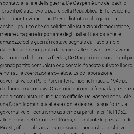
scontato alla fine della guerra. De Gasperi è uno dei padri o
Ambiente
e
forse il più autorevole padre della Repubblica. È il presidente
Creato
della ricostruzione di un Paese distrutto dalla guerra, ma
Volontariato
anche il politico che dà solidità alle istituzioni democratiche,
Diritti
mentre una parte importante degli italiani (nonostante le
Aziende
amarezze della guerra) restava segnata dal fascismo o
di
dall’educazione imposta dal regime alle giovani generazioni.
valore
Nel mondo della guerra fredda, De Gasperi si misurò con il più
Caso
grande partito comunista occidentale, fondato sul voto libero
della
e non sulla coercizione sovietica. La collaborazione
settimana
governativa con Pci e Psi si interrompe nel maggio 1947 per
Migranti
dar luogo a successivi Governi in cui non ci fu mai la presenza
Diversità
e
socialcomunista. In un quadro difficile, De Gasperi non vuole
inclusione
una Dc anticomunista alleata con le destre. La sua formula
Costume
governativa è il centrismo assieme ai partiti laici. Nel 1952,
alle elezioni del Comune di Roma, nonostante le pressioni di
Cultura
e
Pio XII, rifiuta l’alleanza con missini e monarchici in chiave
spettacoli