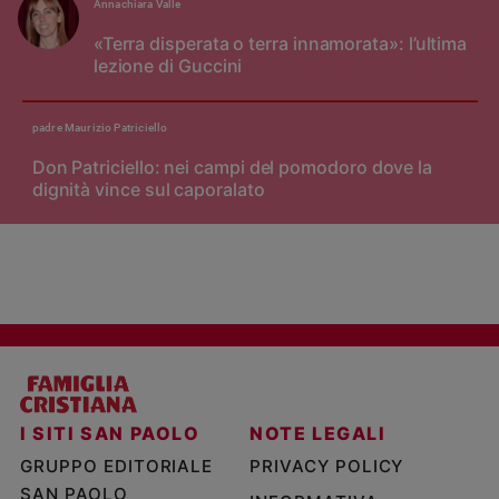
Annachiara Valle
«Terra disperata o terra innamorata»: l’ultima
lezione di Guccini
padre Maurizio Patriciello
Don Patriciello: nei campi del pomodoro dove la
dignità vince sul caporalato
I SITI SAN PAOLO
NOTE LEGALI
GRUPPO EDITORIALE
PRIVACY POLICY
SAN PAOLO