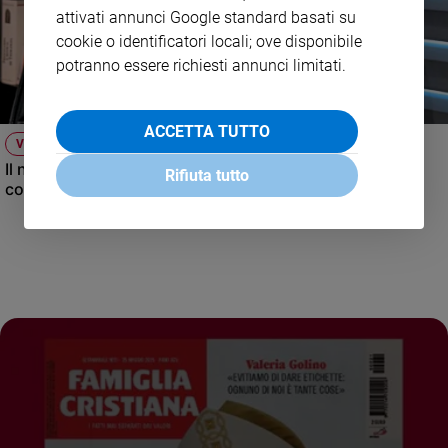
attivati annunci Google standard basati su
cookie o identificatori locali; ove disponibile
potranno essere richiesti annunci limitati.
ACCETTA TUTTO
VIDEO
Il nuovo numero di Famiglia Cristiana raccontato dal
Rifiuta tutto
condirettore.