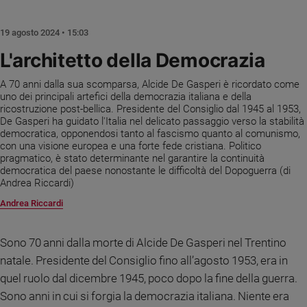
Chiesa
Chiesa
19 agosto 2024 • 15:03
Fede
L'architetto della Democrazia
e
spiritualità
A 70 anni dalla sua scomparsa, Alcide De Gasperi è ricordato come
uno dei principali artefici della democrazia italiana e della
Santi
ricostruzione post-bellica. Presidente del Consiglio dal 1945 al 1953,
Devozione
De Gasperi ha guidato l'Italia nel delicato passaggio verso la stabilità
e
democratica, opponendosi tanto al fascismo quanto al comunismo,
con una visione europea e una forte fede cristiana. Politico
fede
pragmatico, è stato determinante nel garantire la continuità
Parola
democratica del paese nonostante le difficoltà del Dopoguerra (di
del
Andrea Riccardi)
giorno
Andrea Riccardi
Santo
del
giorno
Sono 70 anni dalla morte di Alcide De Gasperi nel Trentino
natale. Presidente del Consiglio fino all’agosto 1953, era in
Società
quel ruolo dal dicembre 1945, poco dopo la fine della guerra.
e
valori
Sono anni in cui si forgia la democrazia italiana. Niente era