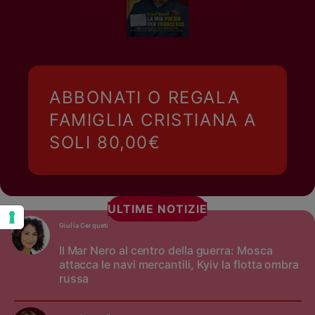
ABBONATI O REGALA
FAMIGLIA CRISTIANA A
SOLI 80,00€
ULTIME NOTIZIE
Giulia Cerqueti
Il Mar Nero al centro della guerra: Mosca
attacca le navi mercantili, Kyiv la flotta ombra
russa