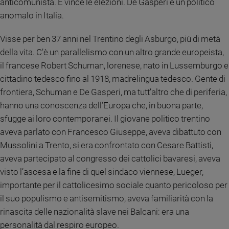
anticomunista. E vince le elezioni. De Gasperi è un politico
Sanremo
anomalo in Italia.
2026
Cinema,
Visse per ben 37 anni nel Trentino degli Asburgo, più di metà
Tv
della vita. C’è un parallelismo con un altro grande europeista,
e
il francese Robert Schuman, lorenese, nato in Lussemburgo e
streaming
cittadino tedesco fino al 1918, madrelingua tedesco. Gente di
Libri
frontiera, Schuman e De Gasperi, ma tutt’altro che di periferia,
Musica
hanno una conoscenza dell’Europa che, in buona parte,
Arte
sfugge ai loro contemporanei. Il giovane politico trentino
aveva parlato con Francesco Giuseppe, aveva dibattuto con
Famiglia
ed
Mussolini a Trento, si era confrontato con Cesare Battisti,
educazione
aveva partecipato al congresso dei cattolici bavaresi, aveva
Genitori
visto l’ascesa e la fine di quel sindaco viennese, Lueger,
e
importante per il cattolicesimo sociale quanto pericoloso per
figli
il suo populismo e antisemitismo, aveva familiarità con la
Nonni
rinascita delle nazionalità slave nei Balcani: era una
Coppia
personalità dal respiro europeo.
Scuola