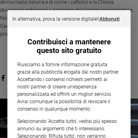
democrazia italiana e di come i cattolici e la Chiesa
Policy
dovessero schierarsi a sostegno del sistema parlamentare.
Nonostante la breve durata dei suoi Governi, l’Italia di De
In alternativa, prova la versione digitale!
|
Abbonati
Chi
Gasperi ha goduto di una stabilità che ha cambiato in
siamo
profondità il Paese.
Contribuisci a mantenere
Contatti
questo sito gratuito
Pubblicità
Riusciamo a fornire informazione gratuita
grazie alla pubblicità erogata dai nostri partner.
Accettando i consensi richiesti permetti ai
Registrati
nostri partner di creare un'esperienza
personalizzata ed offrirti un miglior servizio.
Redazione
Avrai comunque la possibilità di revocare il
consenso in qualunque momento.
Social
Selezionando 'Accetta tutto', vedrai più spesso
annunci su argomenti che ti interessano.
Selezionando 'Rifiuta tutto', non verranno