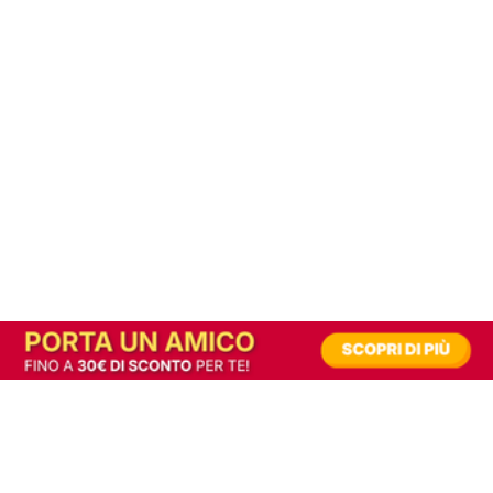
In alternativa, prova la versione digitale!
|
Abbonati
Contribuisci a mantenere questo sito gratuito
Riusciamo a fornire informazione gratuita grazie alla pubblicità erogata dai nostri
partner.
Accettando i consensi richiesti permetti ai nostri partner di creare un'esperienza