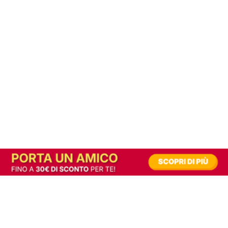
In alternativa, prova la versione digitale!
|
Abbonati
Contribuisci a mantenere questo sito gratuito
Riusciamo a fornire informazione gratuita grazie alla pubblicità erogata dai nostri
partner.
Accettando i consensi richiesti permetti ai nostri partner di creare un'esperienza