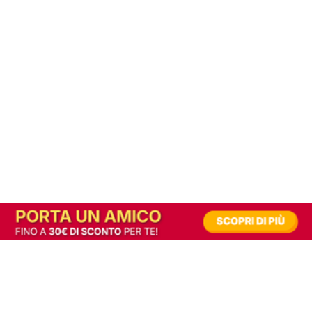
In alternativa, prova la versione digitale!
|
Abbonati
Contribuisci a mantenere questo sito gratuito
Riusciamo a fornire informazione gratuita grazie alla pubblicità erogata dai nostri
partner.
Accettando i consensi richiesti permetti ai nostri partner di creare un'esperienza