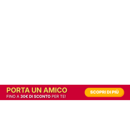
In alternativa, prova la versione digitale!
|
Abbonati
Contribuisci a mantenere questo sito gratuito
Riusciamo a fornire informazione gratuita grazie alla pubblicità erogata dai nostri
partner.
Accettando i consensi richiesti permetti ai nostri partner di creare un'esperienza