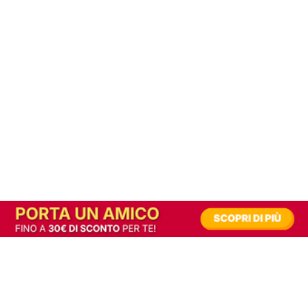
In alternativa, prova la versione digitale!
|
Abbonati
Contribuisci a mantenere questo sito gratuito
Riusciamo a fornire informazione gratuita grazie alla pubblicità erogata dai nostri
partner.
Accettando i consensi richiesti permetti ai nostri partner di creare un'esperienza