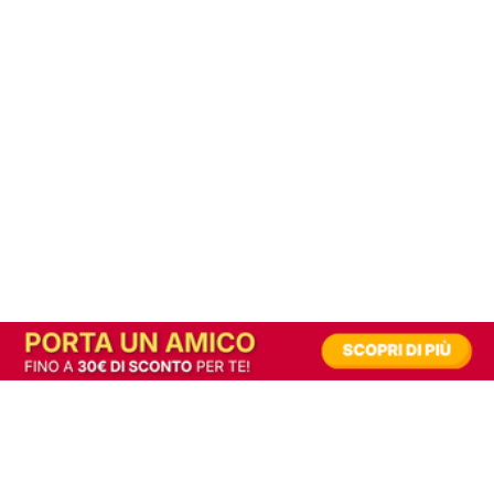
In alternativa, prova la versione digitale!
|
Abbonati
Contribuisci a mantenere questo sito gratuito
Riusciamo a fornire informazione gratuita grazie alla pubblicità erogata dai nostri
partner.
Accettando i consensi richiesti permetti ai nostri partner di creare un'esperienza