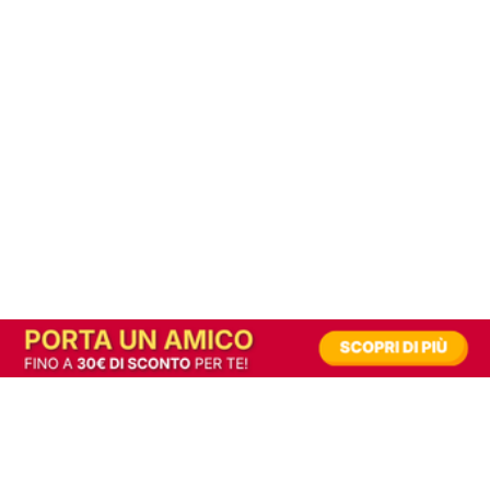
In alternativa, prova la versione digitale!
|
Abbonati
Contribuisci a mantenere questo sito gratuito
Riusciamo a fornire informazione gratuita grazie alla pubblicità erogata dai nostri
partner.
Accettando i consensi richiesti permetti ai nostri partner di creare un'esperienza