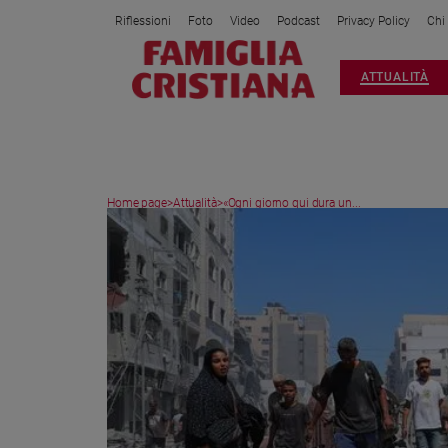
Riflessioni
Foto
Video
Podcast
Privacy Policy
Chi
Attualità
ATTUALITÀ
Italia
Cronaca
Politica
Mondo
Home page
>
Attualità
>
«Ogni giorno qui dura un...
Economia
Legalità
e
giustizia
Sport
Interviste
Papa
Papa