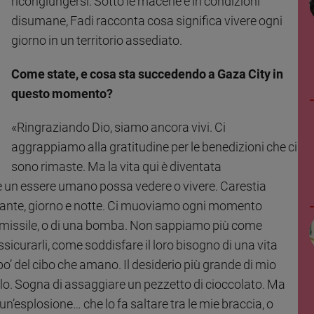
ricongiungersi. Sotto le macerie e in condizioni
disumane, Fadi racconta cosa significa vivere ogni
giorno in un territorio assediato.
Come state, e cosa sta succedendo a Gaza City in
questo momento?
«Ringraziando Dio, siamo ancora vivi. Ci
aggrappiamo alla gratitudine per le benedizioni che ci
sono rimaste. Ma la vita qui è diventata
che un essere umano possa vedere o vivere. Carestia
tante, giorno e notte. Ci muoviamo ogni momento
n missile, o di una bomba. Non sappiamo più come
sicurarli, come soddisfare il loro bisogno di una vita
po’ del cibo che amano. Il desiderio più grande di mio
llo. Sogna di assaggiare un pezzetto di cioccolato. Ma
n’esplosione… che lo fa saltare tra le mie braccia, o