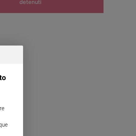
detenuti
to
re
nque