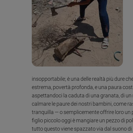
Sanremo
2026
Cinema,
Tv
e
streaming
Libri
Musica
Arte
Famiglia
insopportabile; è una delle realtà più dure 
ed
estrema, povertà profonda, e una paura cos
educazione
aspettandoci la caduta di una granata, di u
Genitori
calmare le paure dei nostri bambini, come ras
e
figli
tranquilla — o semplicemente offrire loro un 
Nonni
figlio piccolo oggi è mangiare un pezzo di po
Coppia
tutto questo viene spazzato via dal suono di u
Scuola