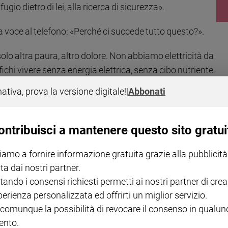
io dietro di lei, alla ricerca di sicurezza».
a voce al telefono: «Perché ci succede tutto questo?».
olo altra paura, altro dolore. Non abbiamo elettricità da
chi vivere senza energia elettrica, senza cibo nutriente.
iare foraggio scadente, senza scelta né dignità. Il
nativa, prova la versione digitale!
|
Abbonati
hiottito da scene di umiliazione che hanno schiacciato la
 troppo grande per essere descritta con parole. Come
ciò che si sente raccontare. Ogni giorno qui sembra
ontribuisci a mantenere questo sito gratui
osse fermato, in attesa del momento in cui potremo
iamo a fornire informazione gratuita grazie alla pubblicità
nire la nostra famiglia — nonni, figli, nipoti — e forse così
ta dai nostri partner.
e un po’ di serenità nei nostri cuori».
tando i consensi richiesti permetti ai nostri partner di crea
sone qui ormai ti conoscono e chiedono che tu e la tua
perienza personalizzata ed offrirti un miglior servizio.
osa ti aspetti da noi?
 comunque la possibilità di revocare il consenso in qualu
nto.