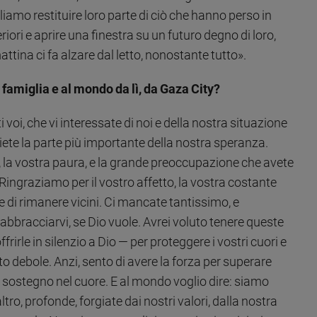
ogliamo restituire loro parte di ciò che hanno perso in
teriori e aprire una finestra su un futuro degno di loro,
tina ci fa alzare dal letto, nonostante tutto».
famiglia e al mondo da lì, da Gaza City?
ti voi, che vi interessate di noi e della nostra situazione
 siete la parte più importante della nostra speranza.
 la vostra paura, e la grande preoccupazione che avete
Ringraziamo per il vostro affetto, la vostra costante
 e di rimanere vicini. Ci mancate tantissimo, e
bbracciarvi, se Dio vuole. Avrei voluto tenere queste
frirle in silenzio a Dio — per proteggere i vostri cuori e
o debole. Anzi, sento di avere la forza per superare
ro sostegno nel cuore. E al mondo voglio dire: siamo
o, profonde, forgiate dai nostri valori, dalla nostra