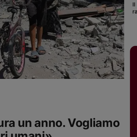
I
r
ura un anno. Vogliamo
eri umani»