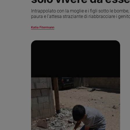
Ambiente
Intrappolato con la moglie e i figli sotto le bombe,
e
paura e l’attesa straziante di riabbracciare i genit
Creato
Volontariato
Katia Fitermann
Diritti
Aziende
di
valore
Caso
della
settimana
Migranti
Diversità
e
inclusione
Costume
Cultura
e
spettacoli