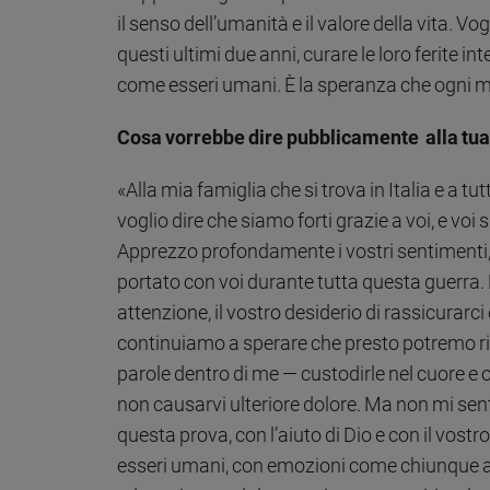
il senso dell’umanità e il valore della vita. V
questi ultimi due anni, curare le loro ferite in
come esseri umani. È la speranza che ogni mat
Cosa vorrebbe dire pubblicamente alla tua 
«Alla mia famiglia che si trova in Italia e a tut
voglio dire che siamo forti grazie a voi, e voi
Apprezzo profondamente i vostri sentimenti,
portato con voi durante tutta questa guerra. 
attenzione, il vostro desiderio di rassicurarci
continuiamo a sperare che presto potremo ria
parole dentro di me — custodirle nel cuore e of
non causarvi ulteriore dolore. Ma non mi sent
questa prova, con l’aiuto di Dio e con il vost
esseri umani, con emozioni come chiunque altr