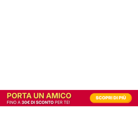
In alternativa, prova la versione digitale!
|
Abbonati
Contribuisci a mantenere questo sito gratuito
Riusciamo a fornire informazione gratuita grazie alla pubblicità erogata dai nostri
partner.
Accettando i consensi richiesti permetti ai nostri partner di creare un'esperienza