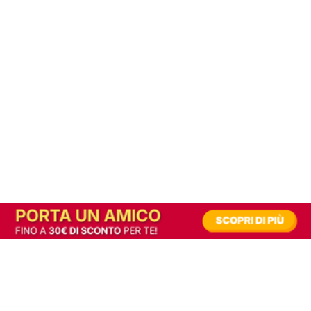
In alternativa, prova la versione digitale!
|
Abbonati
Contribuisci a mantenere questo sito gratuito
Riusciamo a fornire informazione gratuita grazie alla pubblicità erogata dai nostri
partner.
Accettando i consensi richiesti permetti ai nostri partner di creare un'esperienza