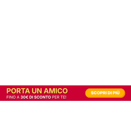
In alternativa, prova la versione digitale!
|
Abbonati
Contribuisci a mantenere questo sito gratuito
Riusciamo a fornire informazione gratuita grazie alla pubblicità erogata dai nostri
partner.
Accettando i consensi richiesti permetti ai nostri partner di creare un'esperienza