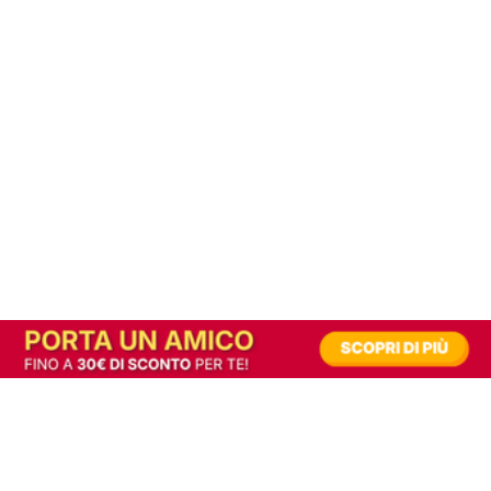
In alternativa, prova la versione digitale!
|
Abbonati
Contribuisci a mantenere questo sito gratuito
Riusciamo a fornire informazione gratuita grazie alla pubblicità erogata dai nostri
partner.
Accettando i consensi richiesti permetti ai nostri partner di creare un'esperienza