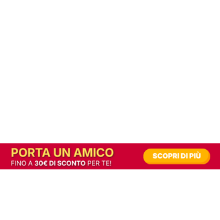
In alternativa, prova la versione digitale!
|
Abbonati
Contribuisci a mantenere questo sito gratuito
Riusciamo a fornire informazione gratuita grazie alla pubblicità erogata dai nostri
partner.
Accettando i consensi richiesti permetti ai nostri partner di creare un'esperienza