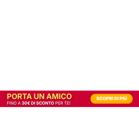
In alternativa, prova la versione digitale!
|
Abbonati
Contribuisci a mantenere questo sito gratuito
Riusciamo a fornire informazione gratuita grazie alla pubblicità erogata dai nostri
partner.
Accettando i consensi richiesti permetti ai nostri partner di creare un'esperienza