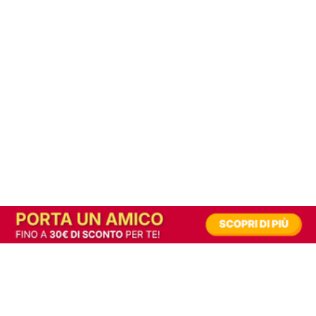
In alternativa, prova la versione digitale!
|
Abbonati
Contribuisci a mantenere questo sito gratuito
Riusciamo a fornire informazione gratuita grazie alla pubblicità erogata dai nostri
partner.
Accettando i consensi richiesti permetti ai nostri partner di creare un'esperienza