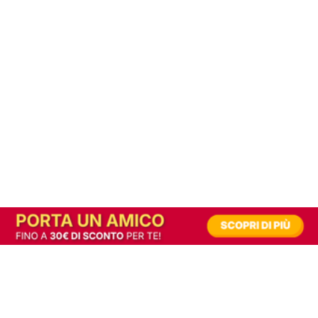
In alternativa, prova la versione digitale!
|
Abbonati
Contribuisci a mantenere questo sito gratuito
Riusciamo a fornire informazione gratuita grazie alla pubblicità erogata dai nostri
partner.
Accettando i consensi richiesti permetti ai nostri partner di creare un'esperienza