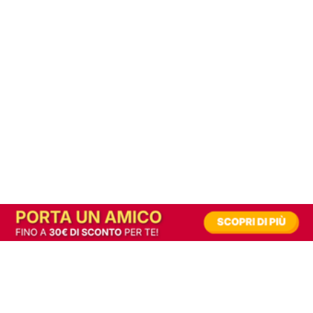
In alternativa, prova la versione digitale!
|
Abbonati
Contribuisci a mantenere questo sito gratuito
Riusciamo a fornire informazione gratuita grazie alla pubblicità erogata dai nostri
partner.
Accettando i consensi richiesti permetti ai nostri partner di creare un'esperienza