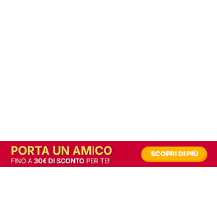
In alternativa, prova la versione digitale!
|
Abbonati
Contribuisci a mantenere questo sito gratuito
Riusciamo a fornire informazione gratuita grazie alla pubblicità erogata dai nostri
partner.
Accettando i consensi richiesti permetti ai nostri partner di creare un'esperienza