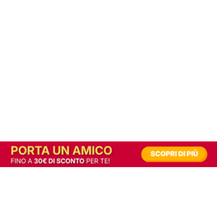
In alternativa, prova la versione digitale!
|
Abbonati
Contribuisci a mantenere questo sito gratuito
Riusciamo a fornire informazione gratuita grazie alla pubblicità erogata dai nostri
partner.
Accettando i consensi richiesti permetti ai nostri partner di creare un'esperienza