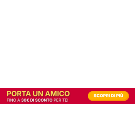
In alternativa, prova la versione digitale!
|
Abbonati
Contribuisci a mantenere questo sito gratuito
Riusciamo a fornire informazione gratuita grazie alla pubblicità erogata dai nostri
partner.
Accettando i consensi richiesti permetti ai nostri partner di creare un'esperienza