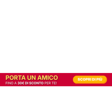
In alternativa, prova la versione digitale!
|
Abbonati
Contribuisci a mantenere questo sito gratuito
Riusciamo a fornire informazione gratuita grazie alla pubblicità erogata dai nostri
partner.
Accettando i consensi richiesti permetti ai nostri partner di creare un'esperienza