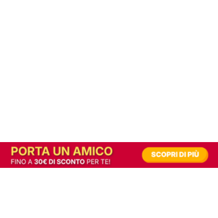
In alternativa, prova la versione digitale!
|
Abbonati
Contribuisci a mantenere questo sito gratuito
Riusciamo a fornire informazione gratuita grazie alla pubblicità erogata dai nostri
partner.
Accettando i consensi richiesti permetti ai nostri partner di creare un'esperienza