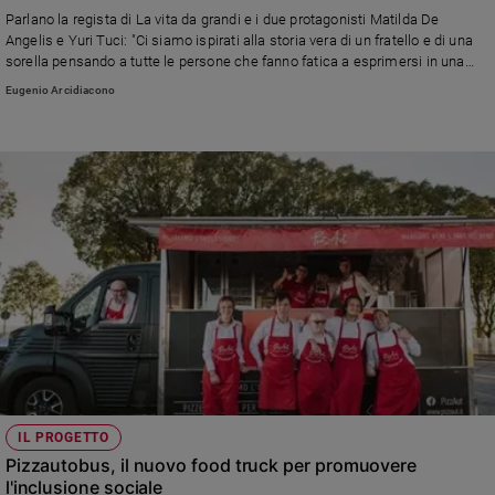
Parlano la regista di La vita da grandi e i due protagonisti Matilda De
Policy
Angelis e Yuri Tuci: "Ci siamo ispirati alla storia vera di un fratello e di una
sorella pensando a tutte le persone che fanno fatica a esprimersi in una
Chi
società che ci vuole tutti incasellati e performanti"
Eugenio Arcidiacono
siamo
Contatti
Pubblicità
Registrati
Redazione
Social
IL PROGETTO
Pizzautobus, il nuovo food truck per promuovere
l'inclusione sociale