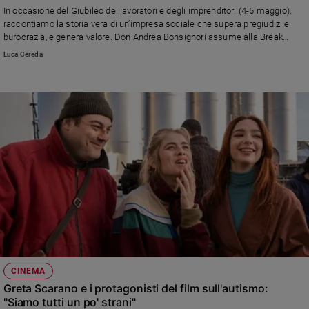
In occasione del Giubileo dei lavoratori e degli imprenditori (4-5 maggio),
e
raccontiamo la storia vera di un’impresa sociale che supera pregiudizi e
giovani
burocrazia, e genera valore. Don Andrea Bonsignori assume alla Break
Adolescenza
Cotto persone con autismo in un’impresa vera: «Non facciamo assistenza:
Luca Cereda
Bioetica
paghiamo gli stipendi e generiamo diritti e dignità»
Vai
Riflessioni
Foto
Video
Podcast
CINEMA
Greta Scarano e i protagonisti del film sull'autismo:
"Siamo tutti un po' strani"
Privacy