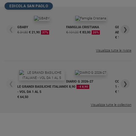
EDICOLA SAN PAOLO
GBABY
FAMIGLIA CRISTIANA
GBABY DIGITA
❮
❯
€ 34,80
€ 21,90
€ 104,00
€ 83,00
ABBONAMEN
37%
20%
€ 16,99
Visualizza tutte le riviste
DIARIO G 2026-27
COLLANA ARS
❮
❯
LE GRANDI BASILICHE ITALIANE
€ 8,90
1 - 2
- € 8,90
- VOL DA 1 AL 5
€ 18,50
€ 64,50
Visualizza tutte le collection