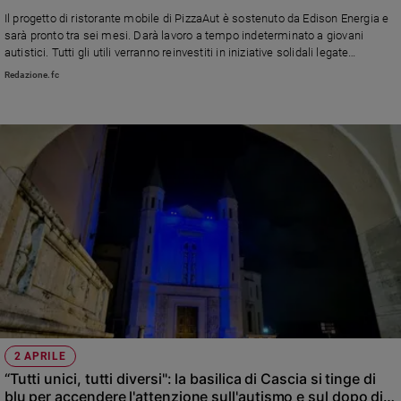
Il progetto di ristorante mobile di PizzaAut è sostenuto da Edison Energia e
sarà pronto tra sei mesi. Darà lavoro a tempo indeterminato a giovani
autistici. Tutti gli utili verranno reinvestiti in iniziative solidali legate
all’autismo
Redazione.fc
2 APRILE
“Tutti unici, tutti diversi": la basilica di Cascia si tinge di
blu per accendere l'attenzione sull'autismo e sul dopo di