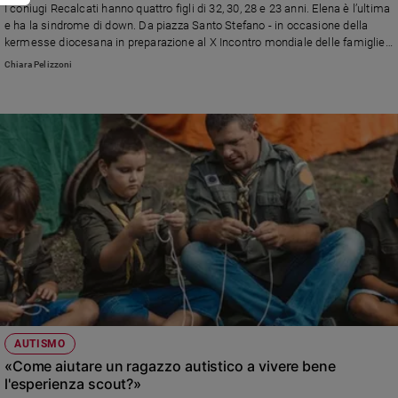
I coniugi Recalcati hanno quattro figli di 32, 30, 28 e 23 anni. Elena è l’ultima
e ha la sindrome di down. Da piazza Santo Stefano - in occasione della
kermesse diocesana in preparazione al X Incontro mondiale delle famiglie
di Roma - hanno raccontato il loro progetto: “Son” come figlio in inglese, ma
Chiara Pelizzoni
anche come acronimo di “speranza oltre noi”
AUTISMO
«Come aiutare un ragazzo autistico a vivere bene
l'esperienza scout?»