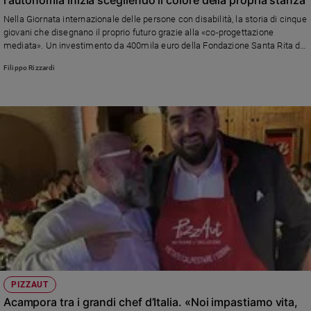
Ambiente
Nella Giornata internazionale delle persone con disabilità, la storia di cinque
e
giovani che disegnano il proprio futuro grazie alla «co-progettazione
Creato
mediata». Un investimento da 400mila euro della Fondazione Santa Rita da
Volontariato
Cascia, con il supporto scientifico del Politecnico di Torino, per trasformare
Filippo Rizzardi
il "Dopodinoi" da semplice assistenza a diritto alla felicità.
Diritti
Aziende
di
valore
Caso
della
settimana
Migranti
Diversità
e
inclusione
Costume
Cultura
PIZZAUT
e
Acampora tra i grandi chef d’Italia. «Noi impastiamo vita,
spettacoli