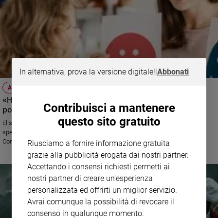
In alternativa, prova la versione digitale!
|
Abbonati
AUTISMO LA TESTIMONIANZA
«Ho creato un sito perché mio figlio possa vivere in un
Contribuisci a mantenere
posto che lo ascolti e lo capisca»
questo sito gratuito
Elisabetta, mamma vicentina di un ragazzo con un disturbo grave dello
spettro dell’autismo, lancia in occasione della Giornata Mondiale della
Consapevolezza sull’Autismo, il sito Autism Friendly in Italy. Ecco perché
Riusciamo a fornire informazione gratuita
grazie alla pubblicità erogata dai nostri partner.
Accettando i consensi richiesti permetti ai
nostri partner di creare un'esperienza
personalizzata ed offrirti un miglior servizio.
Avrai comunque la possibilità di revocare il
consenso in qualunque momento.