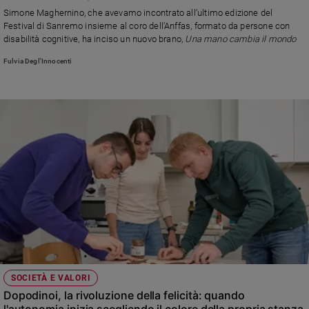
Chiesa
Simone Maghernino, che avevamo incontrato all’ultimo edizione del
Chiesa
Festival di Sanremo insieme al coro dell’Anffas, formato da persone con
disabilità cognitive, ha inciso un nuovo brano,
Una mano cambia il mondo
Fede
Fulvia Degl'Innocenti
e
spiritualità
Santi
Devozione
e
fede
Parola
del
giorno
Santo
del
giorno
Società
SOCIETÀ E VALORI
e
Dopodinoi, la rivoluzione della felicità: quando
valori
l'autonomia inizia scegliendo il colore della propria stanza