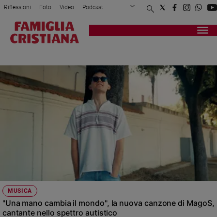
Riflessioni
Foto
Video
Podcast
Privacy Policy
Chi siamo
Contatti
Pubblicità
Attualità
Registrati
Redazione
Italia
AUTISMO
Cronaca
Politica
Mondo
Economia
Legalità
e
giustizia
Sport
Interviste
Papa
MUSICA
Papa
"Una mano cambia il mondo", la nuova canzone di MagoS,
cantante nello spettro autistico