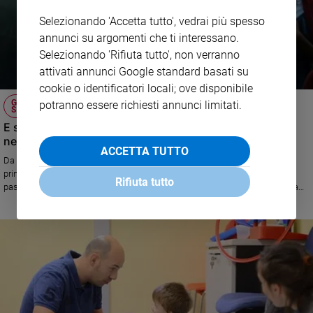
Selezionando 'Accetta tutto', vedrai più spesso
annunci su argomenti che ti interessano.
Selezionando 'Rifiuta tutto', non verranno
attivati annunci Google standard basati su
cookie o identificatori locali; ove disponibile
GIORNATA DELLA CONSAPEVOLEZZA
potranno essere richiesti annunci limitati.
SULL'AUTISMO
E se le streghe del passato fossero state solo ragazze
nello spettro dell'autismo?
ACCETTA TUTTO
Da oggi su Rai play la serie Una specie di scintilla con i tre personggi
principali interpretati da ragazzi neurodivergenti. Intreccia presente e
Rifiuta tutto
passato, seguendo le vicende di Addie, nello spettro autistico, che indaga
su una coetanea accusata secoli prima di stregoneria