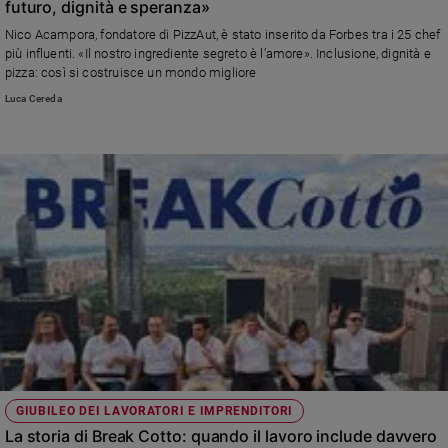
futuro, dignità e speranza»
Sanremo
Nico Acampora, fondatore di PizzAut, è stato inserito da Forbes tra i 25 chef
2026
più influenti. «Il nostro ingrediente segreto è l’amore». Inclusione, dignità e
Cinema,
pizza: così si costruisce un mondo migliore
Tv
Luca Cereda
e
streaming
Libri
Musica
Arte
Famiglia
ed
educazione
Genitori
e
figli
Nonni
GIUBILEO DEI LAVORATORI E IMPRENDITORI
Coppia
La storia di Break Cotto: quando il lavoro include davvero
Scuola