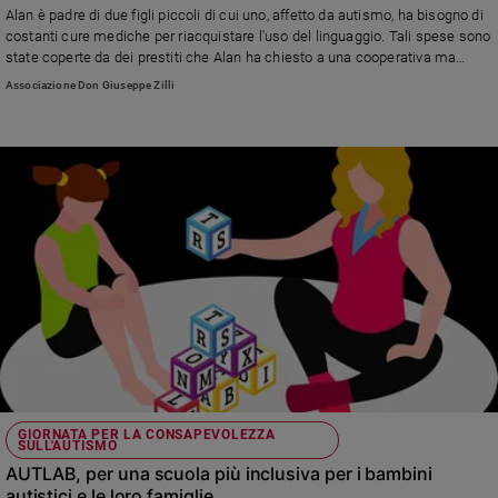
Alan è padre di due figli piccoli di cui uno, affetto da autismo, ha bisogno di
costanti cure mediche per riacquistare l'uso del linguaggio. Tali spese sono
state coperte da dei prestiti che Alan ha chiesto a una cooperativa ma
adesso è diventato insostenibile il costo del mutuo insieme alle altre
Associazione Don Giuseppe Zilli
utenze della casa.
GIORNATA PER LA CONSAPEVOLEZZA
SULL'AUTISMO
AUTLAB, per una scuola più inclusiva per i bambini
autistici e le loro famiglie