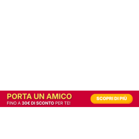
In alternativa, prova la versione digitale!
|
Abbonati
Contribuisci a mantenere questo sito gratuito
Riusciamo a fornire informazione gratuita grazie alla pubblicità erogata dai nostri
partner.
Accettando i consensi richiesti permetti ai nostri partner di creare un'esperienza