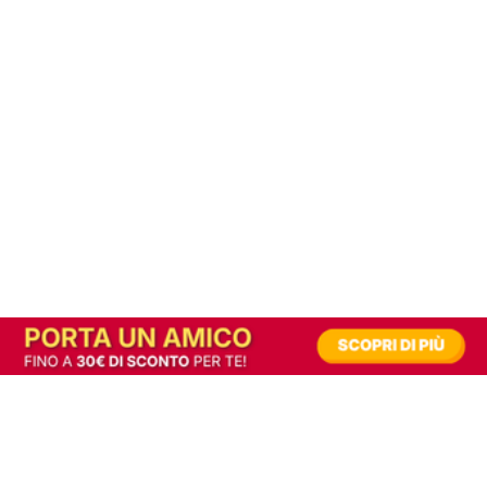
In alternativa, prova la versione digitale!
|
Abbonati
Contribuisci a mantenere questo sito gratuito
Riusciamo a fornire informazione gratuita grazie alla pubblicità erogata dai nostri
partner.
Accettando i consensi richiesti permetti ai nostri partner di creare un'esperienza