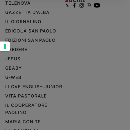
SOCIAL
TELENOVA
Sanremo
GAZZETTA D'ALBA
2026
IL GIORNALINO
Cinema,
Tv
EDICOLA SAN PAOLO
e
streaming
EDIZIONI SAN PAOLO
Libri
CREDERE
Musica
JESUS
Arte
GBABY
Famiglia
G-WEB
ed
educazione
I LOVE ENGLISH JUNIOR
Genitori
VITA PASTORALE
e
IL COOPERATORE
figli
PAOLINO
Nonni
MARIA CON TE
Coppia
Scuola