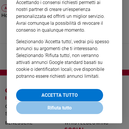
Accettando i consensi richiesti permetti ai
Ambiente
ATTUALITÀ
nostri partner di creare un'esperienza
e
Hong Kong: perché i ragazzi si ribellano
Creato
personalizzata ed offrirti un miglior servizio.
Avrai comunque la possibilità di revocare il
Volontariato
consenso in qualunque momento.
Diritti
Aziende
Selezionando 'Accetta tutto', vedrai più spesso
di
annunci su argomenti che ti interessano.
valore
Selezionando 'Rifiuta tutto', non verranno
Caso
attivati annunci Google standard basati su
della
cookie o identificatori locali; ove disponibile
settimana
potranno essere richiesti annunci limitati.
Migranti
Diversità
e
ACCETTA TUTTO
inclusione
I SITI SAN PAOLO
NOTE LEGALI
Costume
GRUPPO EDITORIALE
PRIVACY POLICY
Rifiuta tutto
SAN PAOLO
INFORMATIVA
Cultura
e
BENESSERE
WHISTLEBLOWING
spettacoli