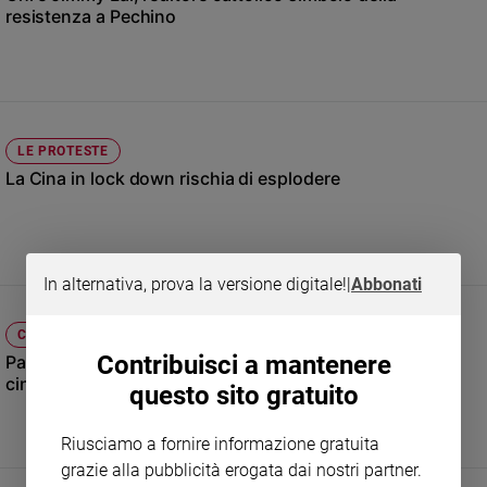
Chiesa
resistenza a Pechino
Chiesa
Fede
e
spiritualità
LE PROTESTE
Santi
La Cina in lock down rischia di esplodere
Devozione
e
fede
Parola
In alternativa, prova la versione digitale!
|
Abbonati
del
giorno
Santo
CHIESA
del
Contribuisci a mantenere
Papa Francesco, il "guerriero gentile" amato da tutti i
giorno
cinesi
questo sito gratuito
Società
Riusciamo a fornire informazione gratuita
e
valori
grazie alla pubblicità erogata dai nostri partner.