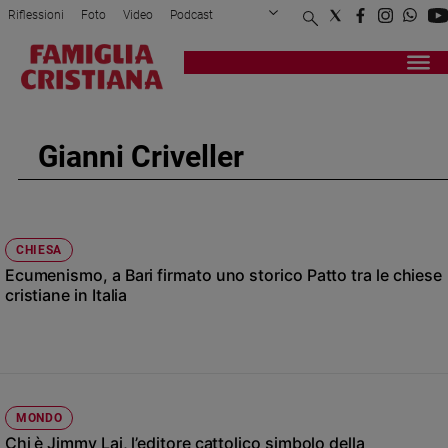
Riflessioni
Foto
Video
Podcast
Privacy Policy
Chi siamo
Contatti
Pubblicità
Attualità
Registrati
Redazione
Italia
Cronaca
Gianni Criveller
Politica
Mondo
Economia
Legalità
CHIESA
e
Ecumenismo, a Bari firmato uno storico Patto tra le chiese
giustizia
cristiane in Italia
Sport
Interviste
Papa
Papa
MONDO
Chi è Jimmy Lai, l’editore cattolico simbolo della