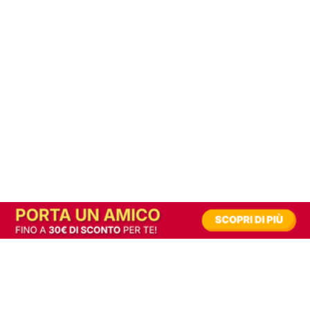
In alternativa, prova la versione digitale!
|
Abbonati
Contribuisci a mantenere questo sito gratuito
Riusciamo a fornire informazione gratuita grazie alla pubblicità erogata dai nostri
partner.
Accettando i consensi richiesti permetti ai nostri partner di creare un'esperienza