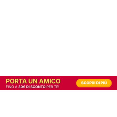
In alternativa, prova la versione digitale!
|
Abbonati
Contribuisci a mantenere questo sito gratuito
Riusciamo a fornire informazione gratuita grazie alla pubblicità erogata dai nostri
partner.
Accettando i consensi richiesti permetti ai nostri partner di creare un'esperienza