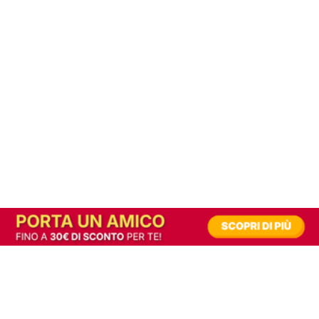
In alternativa, prova la versione digitale!
|
Abbonati
Contribuisci a mantenere questo sito gratuito
Riusciamo a fornire informazione gratuita grazie alla pubblicità erogata dai nostri
partner.
Accettando i consensi richiesti permetti ai nostri partner di creare un'esperienza