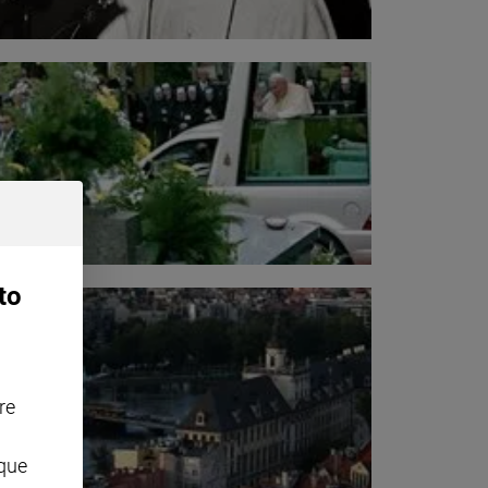
to
re
nque