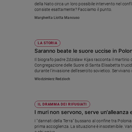
della Nato circa un loro possibile intervento nel conf
Ambiente
consiste esattamente? Facciamo il punto.
e
Creato
Margherita Liotta Mancuso
Volontariato
Diritti
Aziende
LA STORIA
di
Saranno beate le suore uccise in Polon
valore
Il biografo padre Zdzislaw Kijas racconta il martirio 
Caso
Congregazione delle Suore di Santa Elisabetta trucidate
della
durante l’invasione dell’esercito sovietico. Servivano 
settimana
beatificazione
Wlodzimierz Redzioch
Migranti
Diversità
e
inclusione
IL DRAMMA DEI RIFUGIATI
Costume
I muri non servono, serve un'alleanza 
Cultura
I "dannati della Terra" bussano al confine tra Polonia 
e
prima accoglienza. La situazione è insostenibile. Van
spettacoli