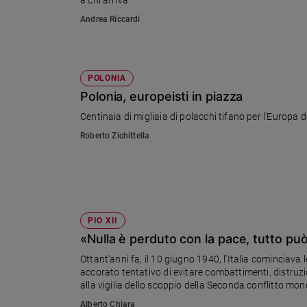
a chi arriva
Sanremo
Andrea Riccardi
2026
Cinema,
Tv
POLONIA
e
Polonia, europeisti in piazza
streaming
Libri
Centinaia di migliaia di polacchi tifano per l'Europa
Musica
Roberto Zichittella
Arte
Famiglia
ed
educazione
PIO XII
Genitori
«Nulla è perduto con la pace, tutto pu
e
figli
Ottant'anni fa, il 10 giugno 1940, l'Italia cominciava
Nonni
accorato tentativo di evitare combattimenti, distruzio
alla vigilia dello scoppio della Seconda conflitto mon
Coppia
Alberto Chiara
Scuola