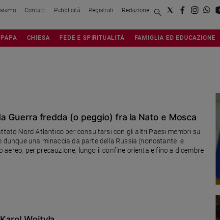
 siamo
Contatti
Pubblicità
Registrati
Redazione
PAPA
CHIESA
FEDE E SPIRITUALITÀ
FAMIGLIA ED EDUCAZIONE
 da Guerra fredda (o peggio) fra la Nato e Mosca
ttato Nord Atlantico per consultarsi con gli altri Paesi membri su
 e dunque una minaccia da parte della Russia (nonostante le
co aereo, per precauzione, lungo il confine orientale fino a dicembre
 Karol Wojtyla