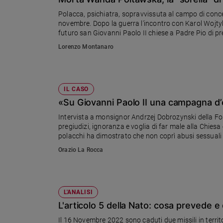
Chiesa
Polacca, psichiatra, sopravvissuta al campo di con
Chiesa
novembre. Dopo la guerra l'incontro con Karol Wojtyla 
futuro san Giovanni Paolo II chiese a Padre Pio di p
Fede
Lorenzo Montanaro
e
spiritualità
Santi
Devozione
IL CASO
e
«Su Giovanni Paolo II una campagna d’o
fede
Intervista a monsignor Andrzej Dobrozynski della Fo
Parola
pregiudizi, ignoranza e voglia di far male alla Chiesa
del
polacchi ha dimostrato che non coprì abusi sessuali
giorno
Orazio La Rocca
Santo
del
giorno
L'ANALISI
Società
L'articolo 5 della Nato: cosa prevede 
e
valori
Il 16 Novembre 2022 sono caduti due missili in territo