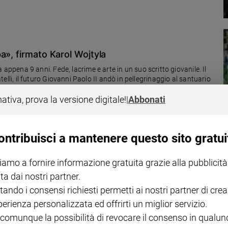
a», firmato Karol Wojtyla
ena 9 anni. Fede, lacrime e arte in un suo scritto giovanile. Il
ratelli, il futuro Giovanni Paolo II andò in pellegrinaggio al santuario
vina in suffragio della madre scomparsa. Anche così si spiega la sua
nativa, prova la versione digitale!
|
Abbonati
ontribuisci a mantenere questo sito gratui
podanno diverso di Taizè
iamo a fornire informazione gratuita grazie alla pubblicità
omunità di Taizé promuove ormai da tempo fa tappa sull'Oder, dal 28
ta dai nostri partner.
partecipano. La riflessione di frère Alois. I messaggi di papa
tando i consensi richiesti permetti ai nostri partner di crea
Segretario generale dell'Onu, Guterres).
perienza personalizzata ed offrirti un miglior servizio.
 comunque la possibilità di revocare il consenso in qualu