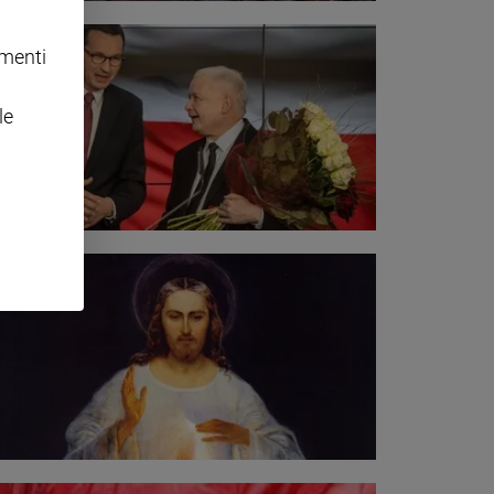
omenti
le