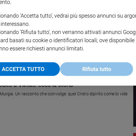
nto.
ionando 'Accetta tutto', vedrai più spesso annunci su arg
er Kaczynski
i interessano.
soluta, ma rialza la testa l'opposizione di sinistra. Nelle elezioni
ionando 'Rifiuta tutto', non verranno attivati annunci Goog
n per la carica di sindaco di BUdapest.
ard basati su cookie o identificatori locali; ove disponibile
nno essere richiesti annunci limitati.
ACCETTA TUTTO
Rifiuta tutto
dito a Vilnius: ecco la storia
 Murgia. Un racconto che coinvolge: quel Cristo dipinto come lo vide