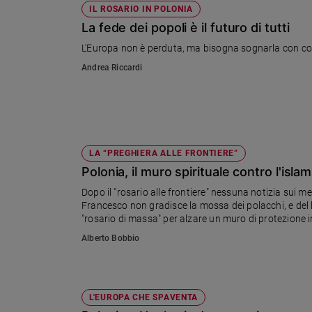
IL ROSARIO IN POLONIA
La fede dei popoli è il futuro di tutti
L'Europa non è perduta, ma bisogna sognarla con cora
Andrea Riccardi
LA “PREGHIERA ALLE FRONTIERE”
Polonia, il muro spirituale contro l'isl
Dopo il "rosario alle frontiere" nessuna notizia sui m
Francesco non gradisce la mossa dei polacchi, e del lo
"rosario di massa" per alzare un muro di protezione i
Polonia e l’Europa dall'Islam e dal rinnegamento dell
Alberto Bobbio
L'EUROPA CHE SPAVENTA