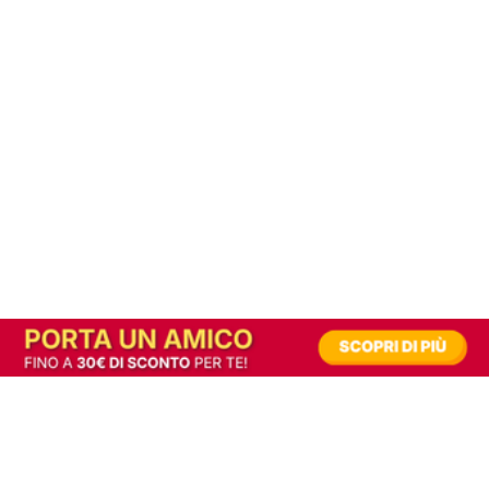
In alternativa, prova la versione digitale!
|
Abbonati
Contribuisci a mantenere questo sito gratuito
Riusciamo a fornire informazione gratuita grazie alla pubblicità erogata dai nostri
partner.
Accettando i consensi richiesti permetti ai nostri partner di creare un'esperienza