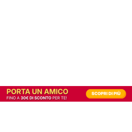
In alternativa, prova la versione digitale!
|
Abbonati
Contribuisci a mantenere questo sito gratuito
Riusciamo a fornire informazione gratuita grazie alla pubblicità erogata dai nostri
partner.
Accettando i consensi richiesti permetti ai nostri partner di creare un'esperienza