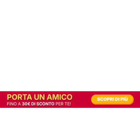
In alternativa, prova la versione digitale!
|
Abbonati
Contribuisci a mantenere questo sito gratuito
Riusciamo a fornire informazione gratuita grazie alla pubblicità erogata dai nostri
partner.
Accettando i consensi richiesti permetti ai nostri partner di creare un'esperienza