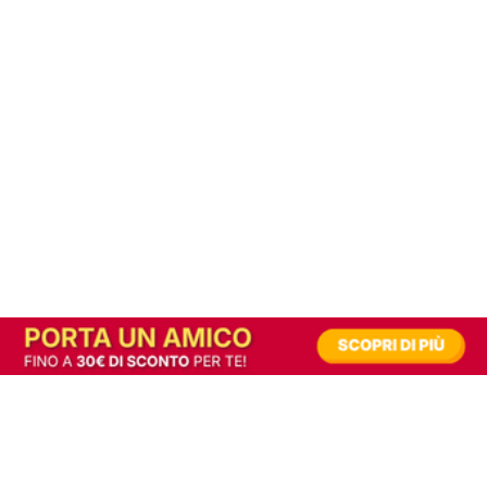
In alternativa, prova la versione digitale!
|
Abbonati
Contribuisci a mantenere questo sito gratuito
Riusciamo a fornire informazione gratuita grazie alla pubblicità erogata dai nostri
partner.
Accettando i consensi richiesti permetti ai nostri partner di creare un'esperienza