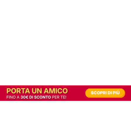
In alternativa, prova la versione digitale!
|
Abbonati
Contribuisci a mantenere questo sito gratuito
Riusciamo a fornire informazione gratuita grazie alla pubblicità erogata dai nostri
partner.
Accettando i consensi richiesti permetti ai nostri partner di creare un'esperienza