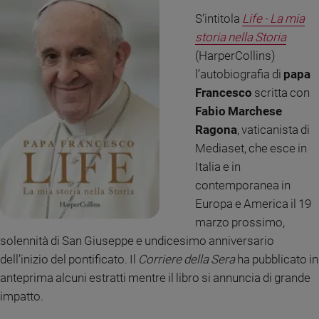
Ambiente
S’intitola
Life - La mia
e
storia nella Storia
Creato
(HarperCollins)
Volontariato
l’autobiografia di
papa
Diritti
Francesco
scritta con
Aziende
di
Fabio Marchese
valore
Ragona
, vaticanista di
Caso
Mediaset, che esce in
della
Italia e in
settimana
contemporanea in
Migranti
Europa e America il 19
Diversità
marzo prossimo,
e
solennità di San Giuseppe e undicesimo anniversario
inclusione
dell’inizio del pontificato. Il
Corriere della Sera
ha pubblicato in
Costume
anteprima alcuni estratti mentre il libro si annuncia di grande
Cultura
impatto.
e
spettacoli