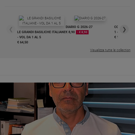
DIARIO G 2026-27
COLLANA ARS
❮
❯
LE GRANDI BASILICHE ITALIANE
€ 8,90
1 - 2
- € 8,90
- VOL DA 1 AL 5
€ 18,50
€ 64,50
Visualizza tutte le collection