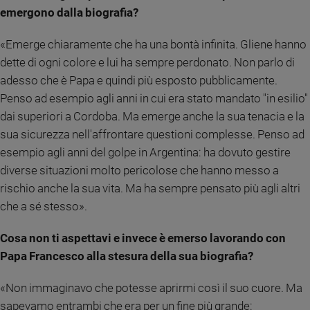
emergono dalla biografia?
Policy
«Emerge chiaramente che ha una bontà infinita. Gliene hanno
Chi
dette di ogni colore e lui ha sempre perdonato. Non parlo di
siamo
adesso che è Papa e quindi più esposto pubblicamente.
Penso ad esempio agli anni in cui era stato mandato "in esilio"
Contatti
dai superiori a Cordoba. Ma emerge anche la sua tenacia e la
sua sicurezza nell'affrontare questioni complesse. Penso ad
Pubblicità
esempio agli anni del golpe in Argentina: ha dovuto gestire
diverse situazioni molto pericolose che hanno messo a
Registrati
rischio anche la sua vita. Ma ha sempre pensato più agli altri
che a sé stesso».
Redazione
Cosa non ti aspettavi e invece è emerso lavorando con
Social
Papa Francesco alla stesura della sua biografia?
«Non immaginavo che potesse aprirmi così il suo cuore. Ma
sapevamo entrambi che era per un fine più grande: