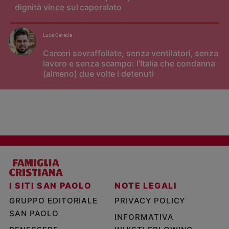
dignità vince sul caporalato
Luca Cereda
Carceri sovraffollate, senza ventilatori, senza
lavoro e senza scampo: l'Italia che condanna
(almeno) due volte i detenuti
I SITI SAN PAOLO
NOTE LEGALI
GRUPPO EDITORIALE
PRIVACY POLICY
SAN PAOLO
INFORMATIVA