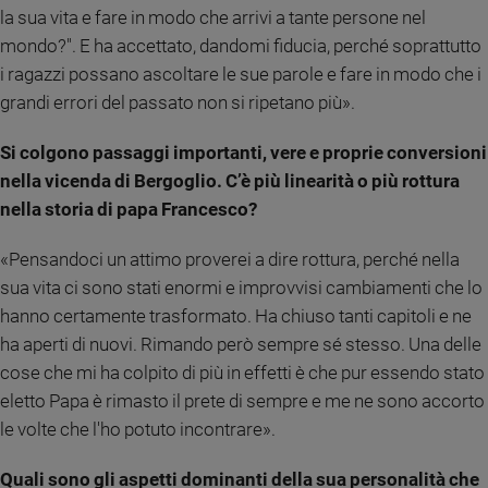
la sua vita e fare in modo che arrivi a tante persone nel
e
giovani
mondo?". E ha accettato, dandomi fiducia, perché soprattutto
Adolescenza
i ragazzi possano ascoltare le sue parole e fare in modo che i
Bioetica
grandi errori del passato non si ripetano più».
Si colgono passaggi importanti, vere e proprie conversioni
nella vicenda di Bergoglio. C’è più linearità o più rottura
Vai
nella storia di papa Francesco?
«Pensandoci un attimo proverei a dire rottura, perché nella
Riflessioni
sua vita ci sono stati enormi e improvvisi cambiamenti che lo
Foto
hanno certamente trasformato. Ha chiuso tanti capitoli e ne
ha aperti di nuovi. Rimando però sempre sé stesso. Una delle
Video
cose che mi ha colpito di più in effetti è che pur essendo stato
eletto Papa è rimasto il prete di sempre e me ne sono accorto
Podcast
le volte che l'ho potuto incontrare».
Privacy
Quali sono gli aspetti dominanti della sua personalità che