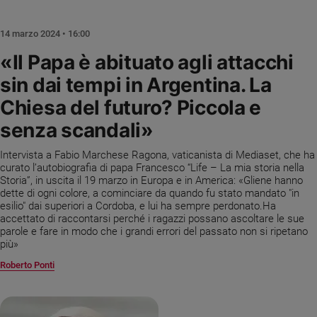
Chiesa
Chiesa
14 marzo 2024 • 16:00
Fede
«Il Papa è abituato agli attacchi
e
sin dai tempi in Argentina. La
spiritualità
Chiesa del futuro? Piccola e
Santi
Devozione
senza scandali»
e
fede
Intervista a Fabio Marchese Ragona, vaticanista di Mediaset, che ha
curato l’autobiografia di papa Francesco “Life – La mia storia nella
Parola
Storia”, in uscita il 19 marzo in Europa e in America: «Gliene hanno
del
dette di ogni colore, a cominciare da quando fu stato mandato "in
giorno
esilio" dai superiori a Cordoba, e lui ha sempre perdonato.Ha
Santo
accettato di raccontarsi perché i ragazzi possano ascoltare le sue
parole e fare in modo che i grandi errori del passato non si ripetano
del
più»
giorno
Roberto Ponti
Società
e
valori