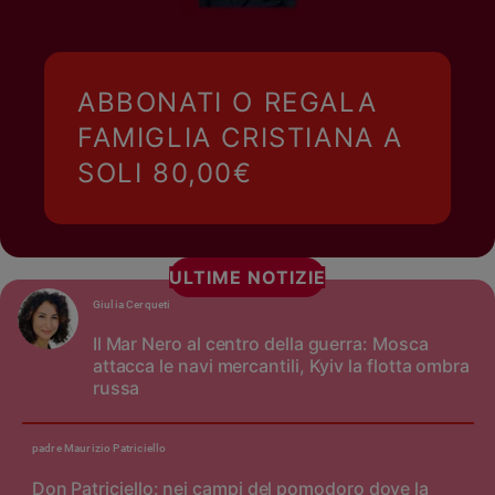
ABBONATI O REGALA
FAMIGLIA CRISTIANA A
SOLI 80,00€
ULTIME NOTIZIE
Giulia Cerqueti
Il Mar Nero al centro della guerra: Mosca
attacca le navi mercantili, Kyiv la flotta ombra
russa
padre Maurizio Patriciello
Don Patriciello: nei campi del pomodoro dove la