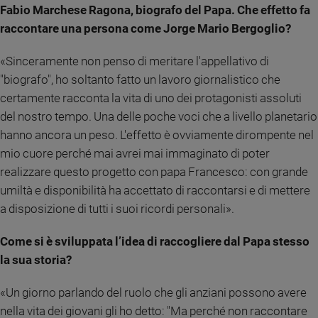
Fabio Marchese Ragona, biografo del Papa. Che effetto fa
Sanremo
raccontare una persona come Jorge Mario Bergoglio?
2026
Cinema,
«Sinceramente non penso di meritare l'appellativo di
Tv
"biografo", ho soltanto fatto un lavoro giornalistico che
e
streaming
certamente racconta la vita di uno dei protagonisti assoluti
Libri
del nostro tempo. Una delle poche voci che a livello planetario
Musica
hanno ancora un peso. L'effetto è ovviamente dirompente nel
Arte
mio cuore perché mai avrei mai immaginato di poter
realizzare questo progetto con papa Francesco: con grande
Famiglia
umiltà e disponibilità ha accettato di raccontarsi e di mettere
ed
educazione
a disposizione di tutti i suoi ricordi personali».
Genitori
Come si è sviluppata l’idea di raccogliere dal Papa stesso
e
la sua storia?
figli
Nonni
«Un giorno parlando del ruolo che gli anziani possono avere
Coppia
nella vita dei giovani gli ho detto: "Ma perché non raccontare
Scuola