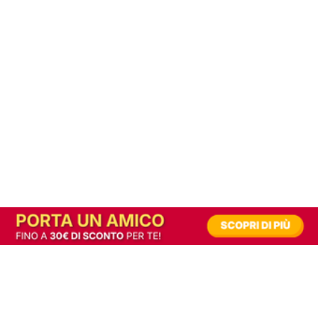
In alternativa, prova la versione digitale!
|
Abbonati
Contribuisci a mantenere questo sito gratuito
Riusciamo a fornire informazione gratuita grazie alla pubblicità erogata dai nostri
partner.
Accettando i consensi richiesti permetti ai nostri partner di creare un'esperienza