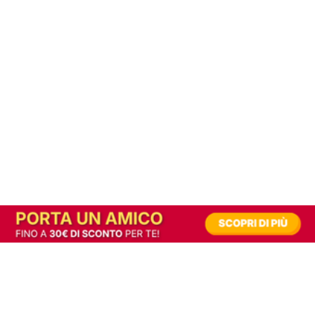
In alternativa, prova la versione digitale!
|
Abbonati
Contribuisci a mantenere questo sito gratuito
Riusciamo a fornire informazione gratuita grazie alla pubblicità erogata dai nostri
partner.
Accettando i consensi richiesti permetti ai nostri partner di creare un'esperienza