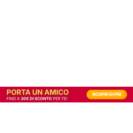
In alternativa, prova la versione digitale!
|
Abbonati
Contribuisci a mantenere questo sito gratuito
Riusciamo a fornire informazione gratuita grazie alla pubblicità erogata dai nostri
partner.
Accettando i consensi richiesti permetti ai nostri partner di creare un'esperienza