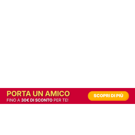
In alternativa, prova la versione digitale!
|
Abbonati
Contribuisci a mantenere questo sito gratuito
Riusciamo a fornire informazione gratuita grazie alla pubblicità erogata dai nostri
partner.
Accettando i consensi richiesti permetti ai nostri partner di creare un'esperienza