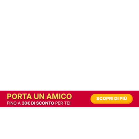
In alternativa, prova la versione digitale!
|
Abbonati
Contribuisci a mantenere questo sito gratuito
Riusciamo a fornire informazione gratuita grazie alla pubblicità erogata dai nostri
partner.
Accettando i consensi richiesti permetti ai nostri partner di creare un'esperienza