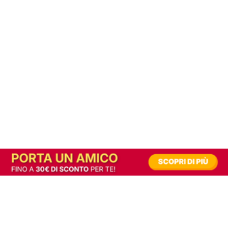
In alternativa, prova la versione digitale!
|
Abbonati
Contribuisci a mantenere questo sito gratuito
Riusciamo a fornire informazione gratuita grazie alla pubblicità erogata dai nostri
partner.
Accettando i consensi richiesti permetti ai nostri partner di creare un'esperienza