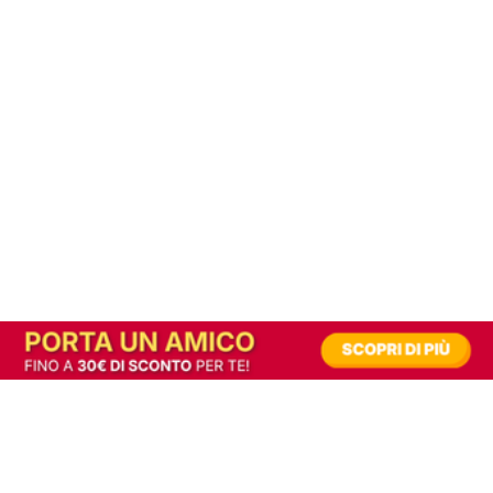
In alternativa, prova la versione digitale!
|
Abbonati
Contribuisci a mantenere questo sito gratuito
Riusciamo a fornire informazione gratuita grazie alla pubblicità erogata dai nostri
partner.
Accettando i consensi richiesti permetti ai nostri partner di creare un'esperienza