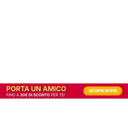
In alternativa, prova la versione digitale!
|
Abbonati
Contribuisci a mantenere questo sito gratuito
Riusciamo a fornire informazione gratuita grazie alla pubblicità erogata dai nostri
partner.
Accettando i consensi richiesti permetti ai nostri partner di creare un'esperienza