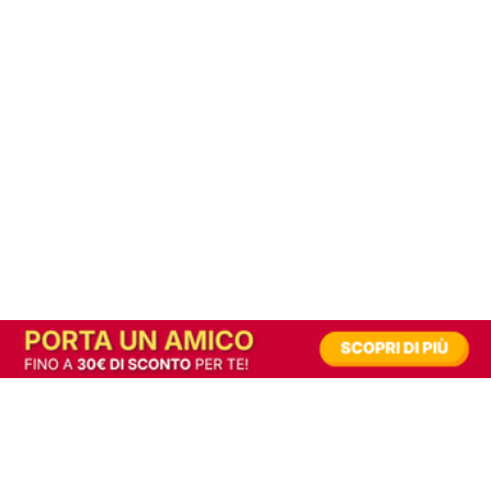
In alternativa, prova la versione digitale!
|
Abbonati
Contribuisci a mantenere questo sito gratuito
Riusciamo a fornire informazione gratuita grazie alla pubblicità erogata dai nostri
partner.
Accettando i consensi richiesti permetti ai nostri partner di creare un'esperienza