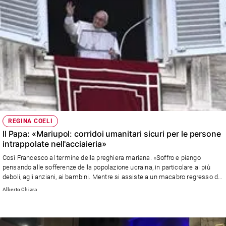
REGINA COELI
Il Papa: «Mariupol: corridoi umanitari sicuri per le persone
intrappolate nell'acciaieria»
Così Francesco al termine della preghiera mariana. «Soffro e piango
pensando alle sofferenze della popolazione ucraina, in particolare ai più
deboli, agli anziani, ai bambini. Mentre si assiste a un macabro regresso di
umanità mi chiedo se si sta cercando davvero la pace. Vi prego: non ci si
Alberto Chiara
arrenda alla logica della violenza, si imbocchi la via del dialogo». Bergoglio
ha richiamato anche la dignità del lavoro (denunciando le troppe morti
bianch) e la libertà di stampa («l'anno scorso sono stati uccisi 47 giornalisti
e più di 350 incarcerati»)