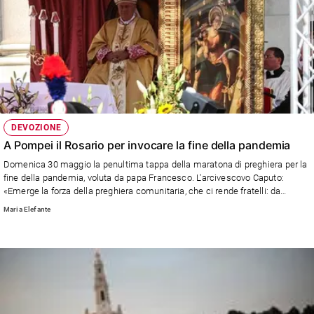
DEVOZIONE
A Pompei il Rosario per invocare la fine della pandemia
Domenica 30 maggio la penultima tappa della maratona di preghiera per la
fine della pandemia, voluta da papa Francesco. L'arcivescovo Caputo:
«Emerge la forza della preghiera comunitaria, che ci rende fratelli: da
Sydney a Efeso, da Cuba a Nagasaki, dal Myanmar al Messico, da
Maria Elefante
Washington ad Algeri, da Fatima a Loreto e Pompei»