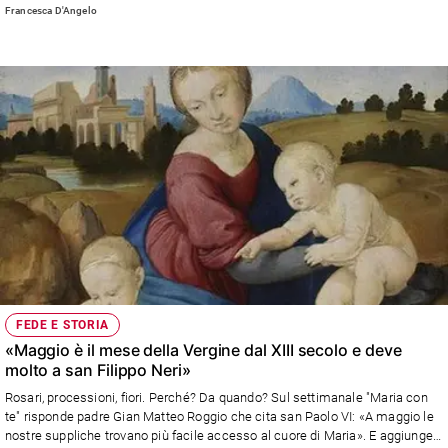
Francesca D'Angelo
e
giovani
Adolescenza
Bioetica
Vai
Riflessioni
Foto
FEDE E STORIA
Video
«Maggio è il mese della Vergine dal XIII secolo e deve
molto a san Filippo Neri»
Podcast
Rosari, processioni, fiori. Perché? Da quando? Sul settimanale "Maria con
te" risponde padre Gian Matteo Roggio che cita san Paolo VI: «A maggio le
nostre suppliche trovano più facile accesso al cuore di Maria». E aggiunge:
Privacy