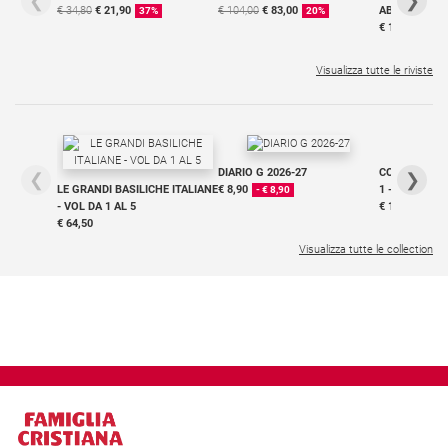
❮
❯
€ 34,80
€ 21,90
€ 104,00
€ 83,00
ABBONAMEN
37%
20%
€ 16,99
Visualizza tutte le riviste
DIARIO G 2026-27
COLLANA ARS
❮
❯
LE GRANDI BASILICHE ITALIANE
€ 8,90
1 - 2
- € 8,90
- VOL DA 1 AL 5
€ 18,50
€ 64,50
Visualizza tutte le collection