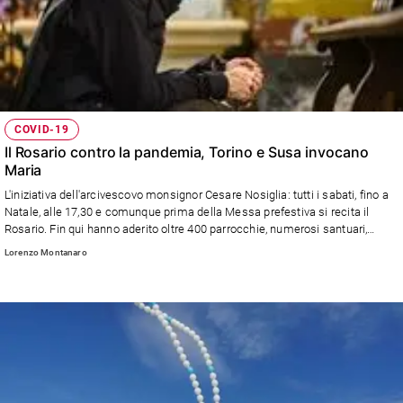
COVID-19
Il Rosario contro la pandemia, Torino e Susa invocano
Maria
L'iniziativa dell'arcivescovo monsignor Cesare Nosiglia: tutti i sabati, fino a
Natale, alle 17,30 e comunque prima della Messa prefestiva si recita il
Rosario. Fin qui hanno aderito oltre 400 parrocchie, numerosi santuari,
decine di monasteri maschili e femminili, cittadelle della carità come il
Lorenzo Montanaro
Cottolengo e il Sermig, ma anche un numero considerevole di laici e
famiglie. Un ampio servizio sul numero di Maria con te in edicola