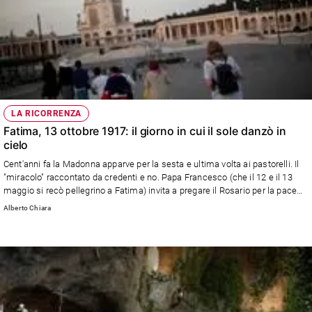
LA RICORRENZA
Fatima, 13 ottobre 1917: il giorno in cui il sole danzò in
cielo
Cent'anni fa la Madonna apparve per la sesta e ultima volta ai pastorelli. Il
"miracolo" raccontato da credenti e no. Papa Francesco (che il 12 e il 13
maggio si recò pellegrino a Fatima) invita a pregare il Rosario per la pace
nel mondo.
Alberto Chiara