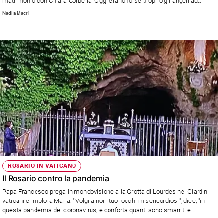
matrimonio con Chiara Corbella. Oggi erano forse proprio gli angeli ad
accompagnare la voce appassionata di lui, seduto su una gradinata della
Nadia Macrì
Basilica di San Lorenzo al Varano, per l’anniversario della morte della sua
amata sposa. Una celebrazione in tono più essenziale a causa del Covid,
con un rosario trasmesso in streaming anche su Facebook, per la “santa
della porta accanto”, come l’ha definita il cardinale vicario Angelo De
Donatis durante la cerimonia di inizio della fase diocesana della causa di
beatificazione. Chiara è morta di tumore a soli 28 anni, limitando le cure
che avrebbero messo a rischio la vita del bimbo che portava in grembo.
ROSARIO IN VATICANO
Il Rosario contro la pandemia
Papa Francesco prega in mondovisione alla Grotta di Lourdes nei Giardini
vaticani e implora Maria: "Volgi a noi i tuoi occhi misericordiosi", dice, "in
questa pandemia del coronavirus, e conforta quanti sono smarriti e