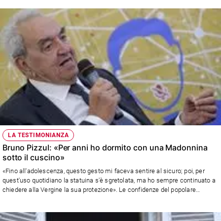
LA TESTIMONIANZA
Bruno Pizzul: «Per anni ho dormito con una Madonnina
sotto il cuscino»
«Fino all'adolescenza, questo gesto mi faceva sentire al sicuro; poi, per
quest'uso quotidiano la statuina s'è sgretolata, ma ho sempre continuato a
chiedere alla Vergine la sua protezione». Le confidenze del popolare
telecronista sportivo, voce di tante sfide degli Azzurri. Il testo integrale nel
numero di "Maria con te" in edicola e in parrocchia da giovedì 23 giugno.