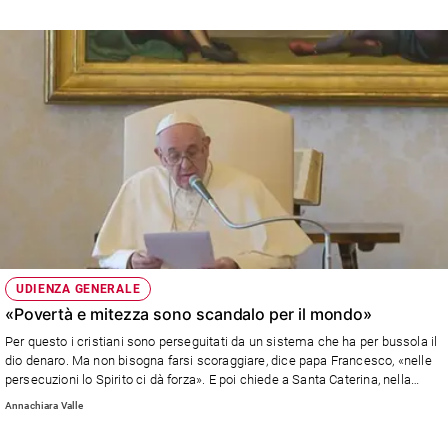
fame sono stati 3.731.427 e per malaria 327.267; gli aborti sono stati
14.184.388. Che ognuno di noi possa essere responsabile non solo nell’uso
della mascherina, ma di pensare che possiamo essere contagiosi anche
nella carità verso tutto il creato, uomo compreso»
UDIENZA GENERALE
«Povertà e mitezza sono scandalo per il mondo»
Per questo i cristiani sono perseguitati da un sistema che ha per bussola il
dio denaro. Ma non bisogna farsi scoraggiare, dice papa Francesco, «nelle
persecuzioni lo Spirito ci dà forza». E poi chiede a Santa Caterina, nella
doppia veste di patrona d'Italia e d'Europa, di proteggere il nostro Paese e il
Annachiara Valle
Vecchio Continente dalla pandemia.