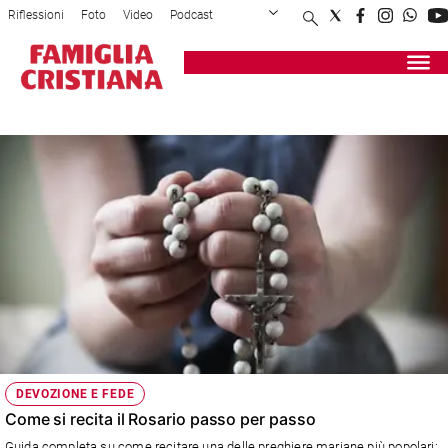
Riflessioni
Foto
Video
Podcast
Privacy Policy
Chi siamo
Contatti
Pubblicità
Attualità
Registrati
Redazione
Italia
ROSARIO
Cronaca
Politica
Mondo
Economia
Legalità
e
giustizia
Sport
Interviste
Papa
DEVOZIONE E FEDE
Papa
Come si recita il Rosario passo per passo
Guida completa su come recitare una delle preghiere mariane più popolari: