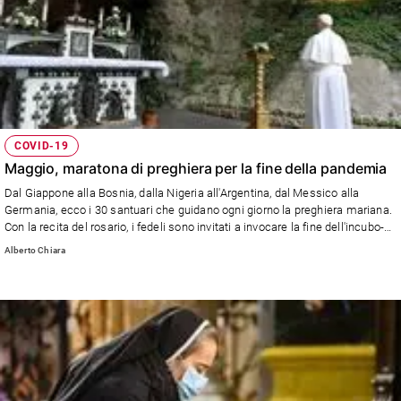
COVID-19
Maggio, maratona di preghiera per la fine della pandemia
Dal Giappone alla Bosnia, dalla Nigeria all'Argentina, dal Messico alla
Germania, ecco i 30 santuari che guidano ogni giorno la preghiera mariana.
Con la recita del rosario, i fedeli sono invitati a invocare la fine dell'incubo-
Coronavirus. Il primo e il 31 maggio, apre e chiude papa Francesco. Su
Alberto Chiara
Famiglia Cristiana in edicola dal 6 maggio dettagli, approfondimenti e foto