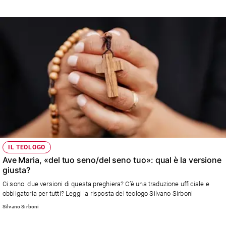
«Davanti al Covid, non dobbiamo convincerci che Dio ha cambiato opinione
Policy
su di noi. La Madonna, capofila dei santi, ci invita ad alzare sguardo e cuore
verso il cielo»
Chi
siamo
Contatti
Pubblicità
Registrati
IL TEOLOGO
Redazione
Ave Maria, «del tuo seno/del seno tuo»: qual è la versione
giusta?
Social
Ci sono due versioni di questa preghiera? C’è una traduzione ufficiale e
obbligatoria per tutti? Leggi la risposta del teologo Silvano Sirboni
Silvano Sirboni