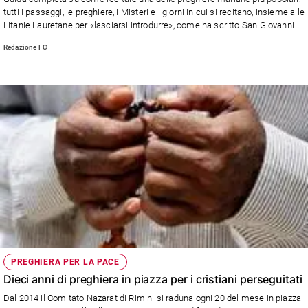
Chiesa
tutti i passaggi, le preghiere, i Misteri e i giorni in cui si recitano, insieme alle
Chiesa
Litanie Lauretane per «lasciarsi introdurre», come ha scritto San Giovanni
Paolo II, «alla contemplazione della bellezza del volto di Cristo e
Redazione FC
all’esperienza della profondità del suo amore»
Fede
e
spiritualità
Santi
Devozione
e
fede
Parola
del
giorno
Santo
del
giorno
PREGHIERA PER LA PACE
Società
Dieci anni di preghiera in piazza per i cristiani perseguitati
e
valori
Dal 2014 il Comitato Nazarat di Rimini si raduna ogni 20 del mese in piazza