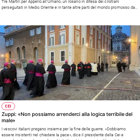
Tre Martiri per Appello all’Umano, un rosario in difesa dei cristiani
Ambiente
perseguitati in Medio Oriente e in tante altre parti del mondo promosso dal
e
Comitato Nazarat di Rimini. Per il decennale in piazza anche il vescovo,
Creato
monsignor Nicolò Anselmi.
Volontariato
Diritti
Aziende
di
valore
Caso
della
settimana
Migranti
Diversità
e
inclusione
CEI
Costume
Zuppi: «Non possiamo arrenderci alla logica terribile del
male»
Cultura
I vescovi italiani pregano insieme per la fine delle guerre. «Dobbiamo
e
essere insistenti nel chiedere la pace», dice il presidente della Cei e
spettacoli