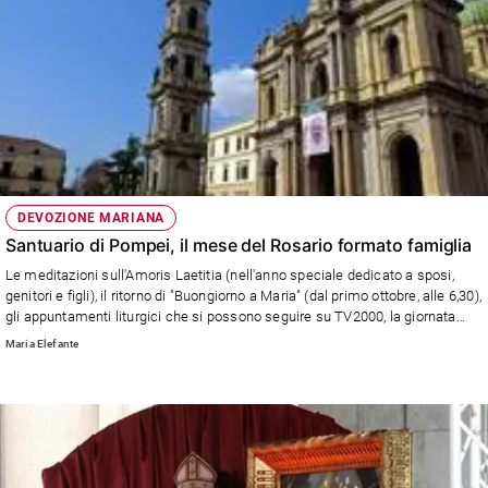
DEVOZIONE MARIANA
Santuario di Pompei, il mese del Rosario formato famiglia
Le meditazioni sull'Amoris Laetitia (nell'anno speciale dedicato a sposi,
genitori e figli), il ritorno di "Buongiorno a Maria" (dal primo ottobre, alle 6,30),
gli appuntamenti liturgici che si possono seguire su TV2000, la giornata
della Supplica (domenica 3 ottobre): il programma di un periodo speciale,
Maria Elefante
nel segno della Vergine. Riflettere sull’amore matrimoniale con il Rosario
sulle labbra e nel cuore, significa dare un ritmo da “innamorati” alla
preghiera