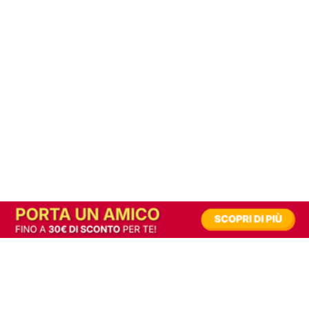
In alternativa, prova la versione digitale!
|
Abbonati
Contribuisci a mantenere questo sito gratuito
Riusciamo a fornire informazione gratuita grazie alla pubblicità erogata dai nostri
partner.
Accettando i consensi richiesti permetti ai nostri partner di creare un'esperienza