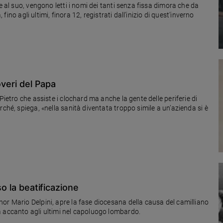
e al suo, vengono letti i nomi dei tanti senza fissa dimora che da
 fino agli ultimi, finora 12, registrati dall’inizio di quest'inverno
overi del Papa
Pietro che assiste i clochard ma anche la gente delle periferie di
rché, spiega, «nella sanità diventata troppo simile a un’azienda si è
so la beatificazione
or Mario Delpini, apre la fase diocesana della causa del camilliano
Ettore Boschini (1928-2004) che ha speso la sua vita accanto agli ultimi nel capoluogo lombardo.