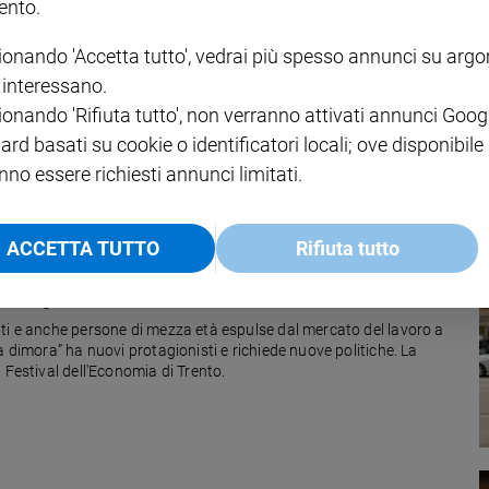
nto.
ionando 'Accetta tutto', vedrai più spesso annunci su arg
 vip i senza dimora
i interessano.
a riesce a sbloccare con un grande applauso la commozione dei
ionando 'Rifiuta tutto', non verranno attivati annunci Goog
e affollano sabato il Centro Congressi di Taormina. Sono passati
ard basati su cookie o identificatori locali; ove disponibile
a Film Festival di “Invisibili”, la versione italiana di "Time out of
rk. NEL NUMERO 25 DI FAMIGLIA CRISTIANA, ORA IN EDICOLA,
nno essere richiesti annunci limitati.
ACCETTA TUTTO
Rifiuta tutto
imangono invisibili
ti e anche persone di mezza età espulse dal mercato del lavoro a
a dimora” ha nuovi protagionisti e richiede nuove politiche. La
 Festival dell'Economia di Trento.