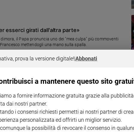
 esserci girati dall'altra parte»
a dimora, il Papa pronuncia uno dei "mea culpa" più commoventi
on Francesco mettendogli una mano sulla spalla.
nativa, prova la versione digitale!
|
Abbonati
ontribuisci a mantenere questo sito gratui
uole vedere. Ma sono sempre di più
iamo a fornire informazione gratuita grazie alla pubblicità
no queste le cause principali che spingono in strada un numero
ta dai nostri partner.
rammatica
tando i consensi richiesti permetti ai nostri partner di crea
perienza personalizzata ed offrirti un miglior servizio.
 comunque la possibilità di revocare il consenso in qualu