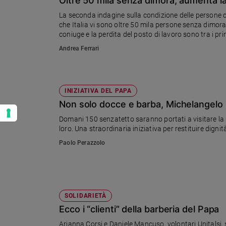
Oltre 50 mila senza dimora, aumenta l
La seconda indagine sulla condizione delle persone c
che Italia vi sono oltre 50 mila persone senza dimora
coniuge e la perdita del posto di lavoro sono tra i pr
Roma accolgono quasi il 40% dei senza dimora. I ser
Andrea Ferrari
componente italiana. Diminuiscono quanti sono costre
vagoni del treno.
INIZIATIVA DEL PAPA
Non solo docce e barba, Michelangelo 
Domani 150 senzatetto saranno portati a visitare la 
loro. Una straordinaria iniziativa per restituire dignità
Paolo Perazzolo
SOLIDARIETÀ
Ecco i “clienti” della barberia del Papa
Arianna Corsi e Daniele Mancuso, volontari Unitalsi, so