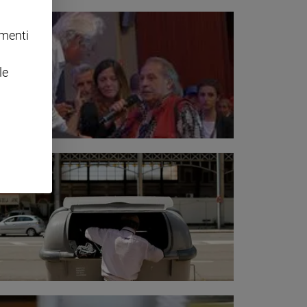
omenti
le