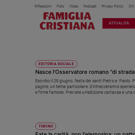
Riflessioni
Foto
Video
Podcast
Privacy Policy
Chi
Attualità
ATTUALITÀ
Italia
Cronaca
Politica
CLOCHARD
Mondo
Economia
EDITORIA SOCIALE
Nasce l'Osservatore romano "di strada"
Legalità
e
Esordio il 29 giugno, festa dei santi Pietro e Paolo.
giustizia
pagine, un tema particolare. S'intrecceranno eperienz
Sport
e firme famose. Previste un'edizione cartacea e una 
Interviste
Papa
Papa
TORINO
Fate la carità, non l'elemosina: un patt