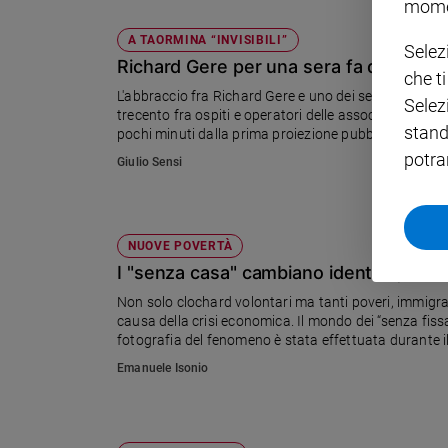
mome
Policy
A TAORMINA “INVISIBILI”
Selez
Richard Gere per una sera fa diventare
che t
Chi
L'abbraccio fra Richard Gere e uno dei senza dimor
Selez
trecento fra ospiti e operatori delle associazioni ch
siamo
stand
pochi minuti dalla prima proiezione pubblica al Taormin
mind", il film di Gere sui senza dimora di New Yo
potra
Giulio Sensi
Contatti
L'INTERVISTA A RICHARD GERE SUL FILM
Pubblicità
NUOVE POVERTÀ
Registrati
I "senza casa" cambiano identikit, ma r
Non solo clochard volontari ma tanti poveri, immigra
Redazione
causa della crisi economica. Il mondo dei “senza fiss
fotografia del fenomeno è stata effettuata durante il
Emanuele Isonio
Social