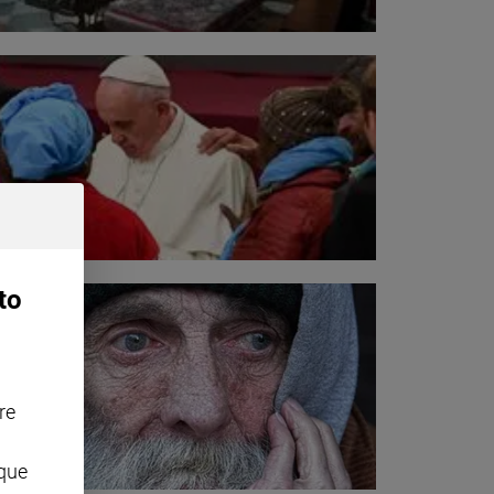
to
re
nque