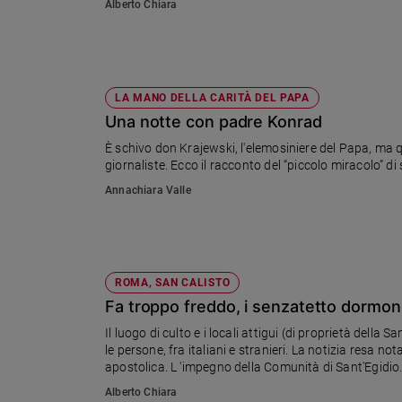
Alberto Chiara
Sanremo
2026
Cinema,
Tv
LA MANO DELLA CARITÀ DEL PAPA
e
Una notte con padre Konrad
streaming
Libri
È schivo don Krajewski, l'elemosiniere del Papa, ma 
giornaliste. Ecco il racconto del “piccolo miracolo” di
Musica
Annachiara Valle
Arte
Famiglia
ed
educazione
ROMA, SAN CALISTO
Genitori
Fa troppo freddo, i senzatetto dormon
e
figli
Il luogo di culto e i locali attigui (di proprietà della
le persone, fra italiani e stranieri. La notizia resa 
Nonni
apostolica. L 'impegno della Comunità di Sant'Egidio
Coppia
Alberto Chiara
Scuola