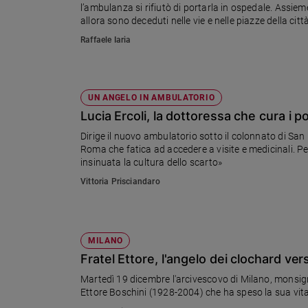
l’ambulanza si rifiutò di portarla in ospedale. Assiem
Ambiente
allora sono deceduti nelle vie e nelle piazze della città,
e
Creato
Raffaele Iaria
Volontariato
Diritti
Aziende
UN ANGELO IN AMBULATORIO
di
Lucia Ercoli, la dottoressa che cura i p
valore
Dirige il nuovo ambulatorio sotto il colonnato di San 
Caso
Roma che fatica ad accedere a visite e medicinali. Pe
della
insinuata la cultura dello scarto»
settimana
Vittoria Prisciandaro
Migranti
Diversità
e
inclusione
MILANO
Costume
Fratel Ettore, l'angelo dei clochard ver
Martedì 19 dicembre l'arcivescovo di Milano, monsign
Cultura
e
spettacoli