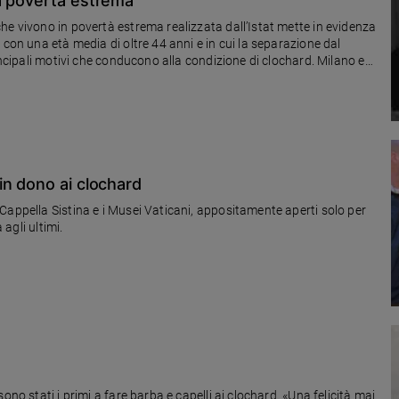
a povertà estrema
he vivono in povertà estrema realizzata dall’Istat mette in evidenza
 con una età media di oltre 44 anni e in cui la separazione dal
incipali motivi che conducono alla condizione di clochard. Milano e
vizi di accoglienza notturna hanno riguardato soprattutto la
tti a dormire in “luoghi” di fortuna, come automobili, roulotte o
in dono ai clochard
Cappella Sistina e i Musei Vaticani, appositamente aperti solo per
 agli ultimi.
no stati i primi a fare barba e capelli ai clochard. «Una felicità mai