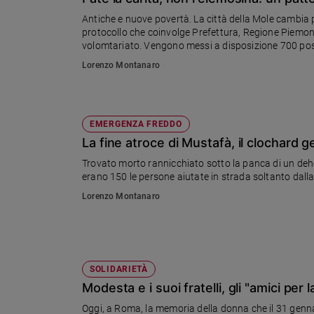
Chiesa
Antiche e nuove povertà. La città della Mole cambia pa
Chiesa
protocollo che coinvolge Prefettura, Regione Piemonte
volomtariato. Vengono messi a disposizione 700 posti
Fede
solo da parte del Comune
Lorenzo Montanaro
e
spiritualità
Santi
Devozione
EMERGENZA FREDDO
e
La fine atroce di Mustafà, il clochard g
fede
Trovato morto rannicchiato sotto la panca di un deho
Parola
erano 150 le persone aiutate in strada soltanto dall
del
Lorenzo Montanaro
giorno
Santo
del
giorno
SOLIDARIETÀ
Società
Modesta e i suoi fratelli, gli "amici per 
e
valori
Oggi, a Roma, la memoria della donna che il 31 genn