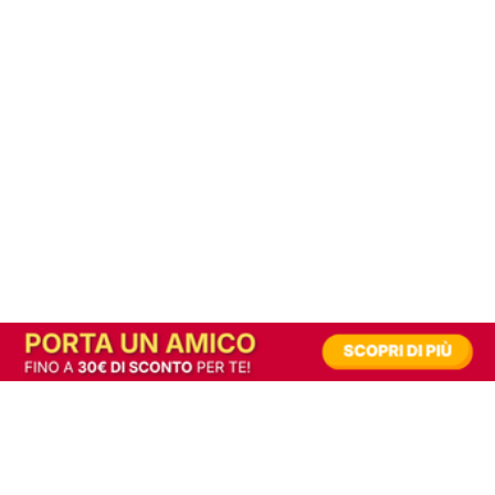
In alternativa, prova la versione digitale!
|
Abbonati
Contribuisci a mantenere questo sito gratuito
Riusciamo a fornire informazione gratuita grazie alla pubblicità erogata dai nostri
partner.
Accettando i consensi richiesti permetti ai nostri partner di creare un'esperienza